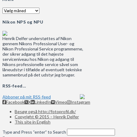
Arkiv
Nikon NPS og NPU
Henrik Delfer understøttes af Nikon
gennem Nikons Professional User- og
Nikon Professional Service programmerne,
der sikrer adgang til det højeste
serviceniveau hos Nikon og adgang til
Nikons professionelle service såvel som
låneudstyr i tilfælde af eventuelt tekniske
sammenbrud på det udstyr jeg bruger.
RSS-feed…
Abboner på mit RSS-feed
Facebook
X
LinkedIn
Vimeo
Instagram
Besøg også http://fotoprofil.dk/
Copyright © 2015 – Henrik Delfer
This site in English
Type and Press “enter” to Search