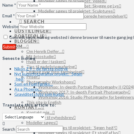
Modeller søges til projektet: Veiled
Name
*
Modeller søges til projektet: Skygge og Lys
Modeller søges til projektet: Sculptures
Email
*
Modeller søges (uspecificerede henvendelser)
SEARCH
Website
UDSTILLINGER
PORTEFØLJE
Gem mit navn, mail og websted i denne browser til næste gang je
BLOGGEN
OM…
Om Henrik Delfer…
Mit fotostudie
Seneste indlæg
Hvad er der i tasken
Tips til gadefotografering
Nikon Z 9 – de første indtryk
Ordbog over foto-terminologi
Nyt kunstfotografisk projekt: ˈSgœn
Priser
ˌheðˀ
Photography Workshops
Som en Fugl Føniks…
Workshop: In-depth Portrait Photography II (2024
As a Phoenix…
Workshop 2017: In-depth Portrait Photography
Graviditetsfoto som kunst
Workshop 2016: Studio Photography for beginners
This site in English
Translate this article to:
KONTAKT…
Kontakt mig…
Tilmelding til nyhedsbrev
Modeller søges
Modeller søges til projektet: ˈSgœnˌheðˀ
Search
Modeller søges til projektet: Et strejf af lys