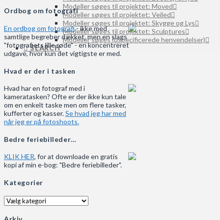
Modeller søges til projektet: Moved
Ordbog om fotografi
Modeller søges til projektet: Veiled
Modeller søges til projektet: Skygge og Lys
En ordbog om fotografi
- ikke med
Modeller søges til projektet: Sculptures
samtlige begreber dækket, men en slags
Modeller søges (uspecificerede henvendelser)
"fotografiets lille røde" - en koncentreret
SEARCH
udgave, hvor kun det vigtigste er med.
Hvad er der i tasken
Hvad har en fotograf med i
kameratasken? Ofte er der ikke kun tale
om en enkelt taske men om flere tasker,
kufferter og kasser.
Se hvad jeg har med
når jeg er på fotoshoots.
Bedre feriebilleder…
KLIK HER
, for at downloade en gratis
kopi af min e-bog: "Bedre feriebilleder".
Kategorier
Kategorier
Arkiv