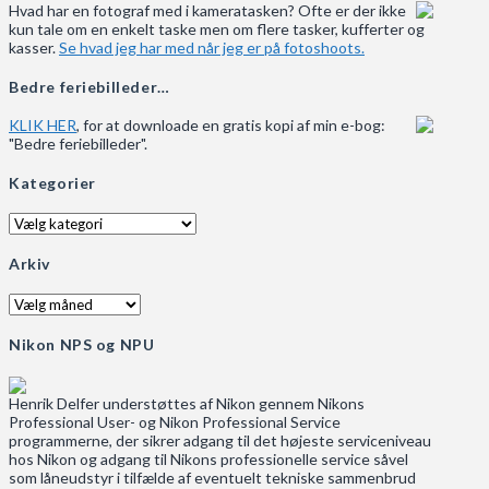
Hvad har en fotograf med i kameratasken? Ofte er der ikke
kun tale om en enkelt taske men om flere tasker, kufferter og
kasser.
Se hvad jeg har med når jeg er på fotoshoots.
Bedre feriebilleder…
KLIK HER
, for at downloade en gratis kopi af min e-bog:
"Bedre feriebilleder".
Kategorier
Kategorier
Arkiv
Arkiv
Nikon NPS og NPU
Henrik Delfer understøttes af Nikon gennem Nikons
Professional User- og Nikon Professional Service
programmerne, der sikrer adgang til det højeste serviceniveau
hos Nikon og adgang til Nikons professionelle service såvel
som låneudstyr i tilfælde af eventuelt tekniske sammenbrud