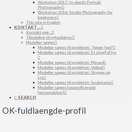
Workshop 2017: In-depth Portrait
Photography
Workshop 2016: Studio Photography for
beginners
This site in English
KONTAKT…
Kontakt mig…
Tilmelding til nyhedsbrev
Modeller søges
Modeller søges til projektet: ˈSgœnˌheðˀ
Modeller søges til projektet: Et strejf af lys
Modeller søges til projektet: Moved
Modeller søges til projektet: Veiled
Modeller søges til projektet: Skygge og
Lys
Modeller søges til projektet: Sculptures
Modeller søges (uspecificerede
henvendelser)
SEARCH
OK-fuldlaengde-profil