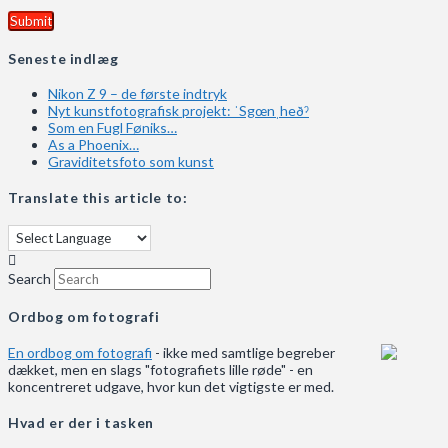
Seneste indlæg
Nikon Z 9 – de første indtryk
Nyt kunstfotografisk projekt: ˈSgœnˌheðˀ
Som en Fugl Føniks…
As a Phoenix…
Graviditetsfoto som kunst
Translate this article to:
Search
Ordbog om fotografi
En ordbog om fotografi
- ikke med samtlige begreber
dækket, men en slags "fotografiets lille røde" - en
koncentreret udgave, hvor kun det vigtigste er med.
Hvad er der i tasken