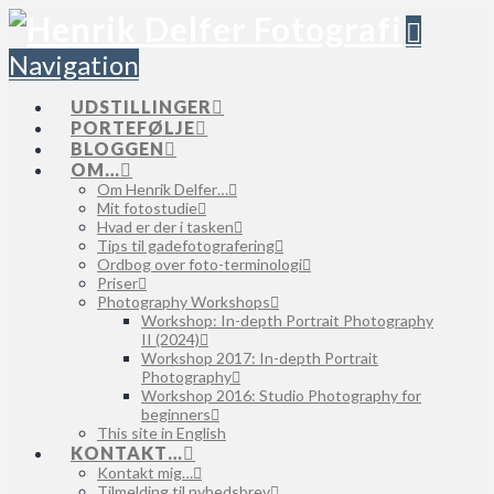
Navigation
UDSTILLINGER
PORTEFØLJE
BLOGGEN
OM…
Om Henrik Delfer…
Mit fotostudie
Hvad er der i tasken
Tips til gadefotografering
Ordbog over foto-terminologi
Priser
Photography Workshops
Workshop: In-depth Portrait Photography
II (2024)
Workshop 2017: In-depth Portrait
Photography
Workshop 2016: Studio Photography for
beginners
This site in English
KONTAKT…
Kontakt mig…
Tilmelding til nyhedsbrev