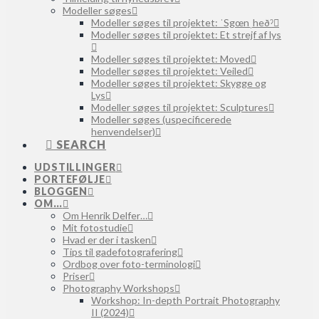
Modeller søges
Modeller søges til projektet: ˈSgœnˌheðˀ
Modeller søges til projektet: Et strejf af lys
Modeller søges til projektet: Moved
Modeller søges til projektet: Veiled
Modeller søges til projektet: Skygge og
Lys
Modeller søges til projektet: Sculptures
Modeller søges (uspecificerede
henvendelser)
SEARCH
UDSTILLINGER
PORTEFØLJE
BLOGGEN
OM…
Om Henrik Delfer…
Mit fotostudie
Hvad er der i tasken
Tips til gadefotografering
Ordbog over foto-terminologi
Priser
Photography Workshops
Workshop: In-depth Portrait Photography
II (2024)