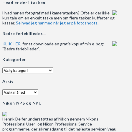
Hvad er der i tasken
Hvad har en fotograf med i kameratasken? Ofte er der ikke
kun tale om en enkelt taske men om flere tasker, kufferter og
kasser.
Se hvad jeg har med når jeg er på fotoshoots.
Bedre feriebilleder…
KLIK HER
, for at downloade en gratis kopi af min e-bog:
"Bedre feriebilleder".
Kategorier
Kategorier
Arkiv
Arkiv
Nikon NPS og NPU
Henrik Delfer understøttes af Nikon gennem Nikons
Professional User- og Nikon Professional Service
programmerne, der sikrer adgang til det højeste serviceniveau