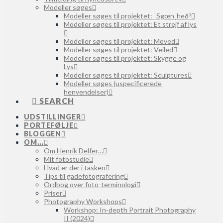
Modeller søges
Modeller søges til projektet: ˈSgœnˌheðˀ
Modeller søges til projektet: Et strejf af lys
Modeller søges til projektet: Moved
Modeller søges til projektet: Veiled
Modeller søges til projektet: Skygge og
Lys
Modeller søges til projektet: Sculptures
Modeller søges (uspecificerede
henvendelser)
SEARCH
UDSTILLINGER
PORTEFØLJE
BLOGGEN
OM…
Om Henrik Delfer…
Mit fotostudie
Hvad er der i tasken
Tips til gadefotografering
Ordbog over foto-terminologi
Priser
Photography Workshops
Workshop: In-depth Portrait Photography
II (2024)