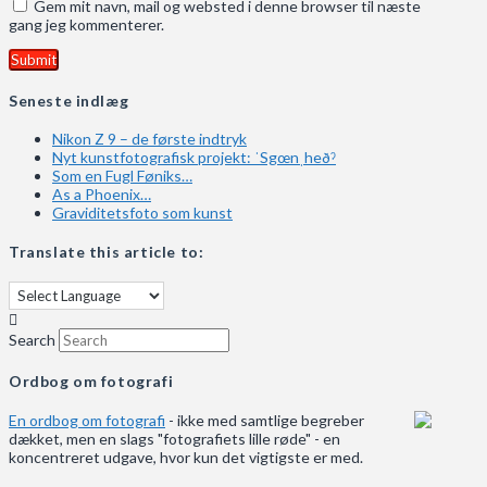
Gem mit navn, mail og websted i denne browser til næste
gang jeg kommenterer.
Seneste indlæg
Nikon Z 9 – de første indtryk
Nyt kunstfotografisk projekt: ˈSgœnˌheðˀ
Som en Fugl Føniks…
As a Phoenix…
Graviditetsfoto som kunst
Translate this article to:
Search
Ordbog om fotografi
En ordbog om fotografi
- ikke med samtlige begreber
dækket, men en slags "fotografiets lille røde" - en
koncentreret udgave, hvor kun det vigtigste er med.