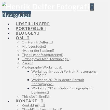
Navigation
UDSTILLINGER
PORTEFØLJE
BLOGGEN
OM…
Om Henrik Delfer…
Mit fotostudie
Hvad er der i tasken
Tips til gadefotografering
Ordbog over foto-terminologi
Priser
Photography Workshops
Workshop: In-depth Portrait Photography
II (2024)
Workshop 2017: In-depth Portrait
Photography
Workshop 2016: Studio Photography for
beginners
This site in English
KONTAKT…
Kontakt mig…
Tilmelding til nyhedsbrev