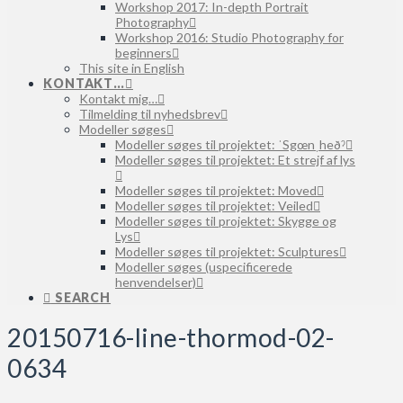
Workshop 2017: In-depth Portrait
Photography
Workshop 2016: Studio Photography for
beginners
This site in English
KONTAKT…
Kontakt mig…
Tilmelding til nyhedsbrev
Modeller søges
Modeller søges til projektet: ˈSgœnˌheðˀ
Modeller søges til projektet: Et strejf af lys
Modeller søges til projektet: Moved
Modeller søges til projektet: Veiled
Modeller søges til projektet: Skygge og
Lys
Modeller søges til projektet: Sculptures
Modeller søges (uspecificerede
henvendelser)
SEARCH
20150716-line-thormod-02-
0634