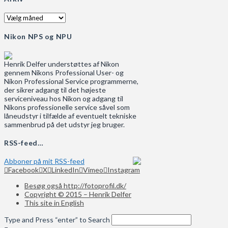
Arkiv
Nikon NPS og NPU
Henrik Delfer understøttes af Nikon
gennem Nikons Professional User- og
Nikon Professional Service programmerne,
der sikrer adgang til det højeste
serviceniveau hos Nikon og adgang til
Nikons professionelle service såvel som
låneudstyr i tilfælde af eventuelt tekniske
sammenbrud på det udstyr jeg bruger.
RSS-feed…
Abboner på mit RSS-feed
Facebook
X
LinkedIn
Vimeo
Instagram
Besøg også http://fotoprofil.dk/
Copyright © 2015 – Henrik Delfer
This site in English
Type and Press “enter” to Search