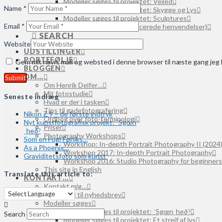
Modeller søges til projektet: Veiled
Name
*
Modeller søges til projektet: Skygge og Lys
Modeller søges til projektet: Sculptures
Email
*
Modeller søges (uspecificerede henvendelser)
SEARCH
Website
UDSTILLINGER
PORTEFØLJE
Gem mit navn, mail og websted i denne browser til næste gang je
BLOGGEN
OM…
Om Henrik Delfer…
Mit fotostudie
Seneste indlæg
Hvad er der i tasken
Tips til gadefotografering
Nikon Z 9 – de første indtryk
Ordbog over foto-terminologi
Nyt kunstfotografisk projekt: ˈSgœn
Priser
ˌheðˀ
Photography Workshops
Som en Fugl Føniks…
Workshop: In-depth Portrait Photography II (2024
As a Phoenix…
Workshop 2017: In-depth Portrait Photography
Graviditetsfoto som kunst
Workshop 2016: Studio Photography for beginners
This site in English
Translate this article to:
KONTAKT…
Kontakt mig…
Tilmelding til nyhedsbrev
Modeller søges
Modeller søges til projektet: ˈSgœnˌheðˀ
Search
Modeller søges til projektet: Et strejf af lys