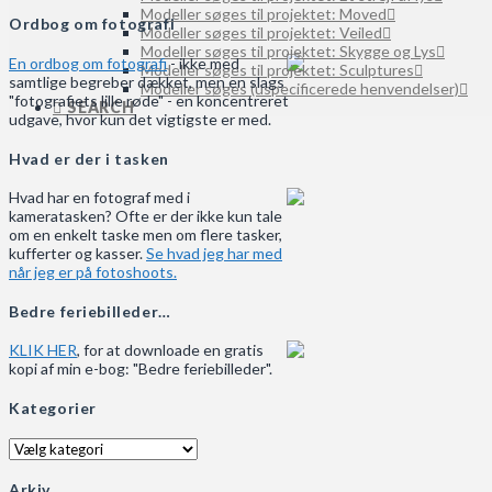
Modeller søges til projektet: Moved
Ordbog om fotografi
Modeller søges til projektet: Veiled
Modeller søges til projektet: Skygge og Lys
En ordbog om fotografi
- ikke med
Modeller søges til projektet: Sculptures
samtlige begreber dækket, men en slags
Modeller søges (uspecificerede henvendelser)
"fotografiets lille røde" - en koncentreret
SEARCH
udgave, hvor kun det vigtigste er med.
Hvad er der i tasken
Hvad har en fotograf med i
kameratasken? Ofte er der ikke kun tale
om en enkelt taske men om flere tasker,
kufferter og kasser.
Se hvad jeg har med
når jeg er på fotoshoots.
Bedre feriebilleder…
KLIK HER
, for at downloade en gratis
kopi af min e-bog: "Bedre feriebilleder".
Kategorier
Kategorier
Arkiv