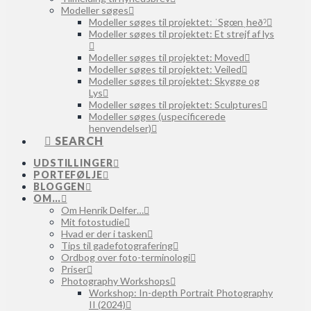
Modeller søges
Modeller søges til projektet: ˈSgœnˌheðˀ
Modeller søges til projektet: Et strejf af lys
Modeller søges til projektet: Moved
Modeller søges til projektet: Veiled
Modeller søges til projektet: Skygge og
Lys
Modeller søges til projektet: Sculptures
Modeller søges (uspecificerede
henvendelser)
SEARCH
UDSTILLINGER
PORTEFØLJE
BLOGGEN
OM…
Om Henrik Delfer…
Mit fotostudie
Hvad er der i tasken
Tips til gadefotografering
Ordbog over foto-terminologi
Priser
Photography Workshops
Workshop: In-depth Portrait Photography
II (2024)