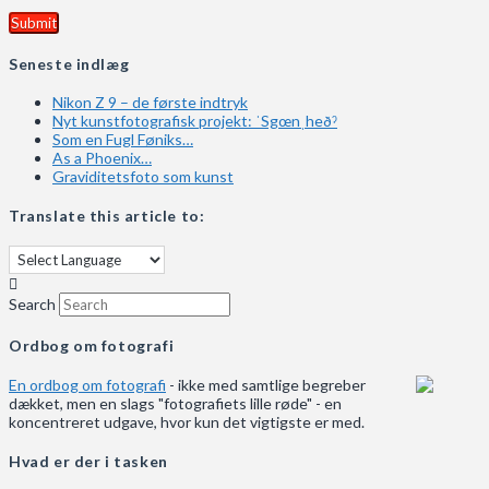
Seneste indlæg
Nikon Z 9 – de første indtryk
Nyt kunstfotografisk projekt: ˈSgœnˌheðˀ
Som en Fugl Føniks…
As a Phoenix…
Graviditetsfoto som kunst
Translate this article to:
Search
Ordbog om fotografi
En ordbog om fotografi
- ikke med samtlige begreber
dækket, men en slags "fotografiets lille røde" - en
koncentreret udgave, hvor kun det vigtigste er med.
Hvad er der i tasken