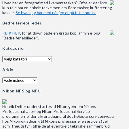
Hvad har en fotograf med i kameratasken? Ofte er der ikke
kun tale om en enkelt taske men om flere tasker, kufferter og
kasser.
Se hvad jeg har med når jeg er på fotoshoots.
Bedre feriebilleder…
KLIK HER
, for at downloade en gratis kopi af min e-bog:
"Bedre feriebilleder".
Kategorier
Kategorier
Arkiv
Arkiv
Nikon NPS og NPU
Henrik Delfer understøttes af Nikon gennem Nikons
Professional User- og Nikon Professional Service
programmerne, der sikrer adgang til det højeste serviceniveau
hos Nikon og adgang til Nikons professionelle service såvel
som låneudstyr i tilfælde af eventuelt tekniske sammenbrud