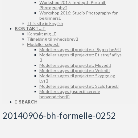
Workshop 2017: In-depth Portrait
Photography
Workshop 2016: Studio Photography for
beginners
This site in English
KONTAKT…
Kontakt mig…
Tilmelding til nyhedsbrev
Modeller søges
Modeller søges til projektet: ˈSgœnˌheðˀ
Modeller søges til projektet: Et strejf af lys
Modeller søges til projektet: Moved
Modeller søges til projektet: Veiled
Modeller søges til projektet: Skygge og
Lys
Modeller søges til projektet: Sculptures
Modeller søges (uspecificerede
henvendelser)
SEARCH
20140906-bh-formelle-0252