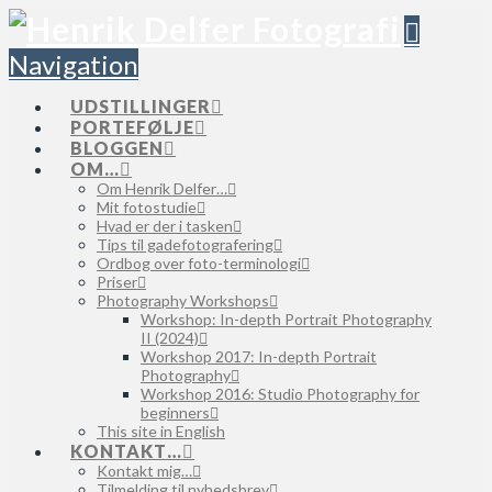
Navigation
UDSTILLINGER
PORTEFØLJE
BLOGGEN
OM…
Om Henrik Delfer…
Mit fotostudie
Hvad er der i tasken
Tips til gadefotografering
Ordbog over foto-terminologi
Priser
Photography Workshops
Workshop: In-depth Portrait Photography
II (2024)
Workshop 2017: In-depth Portrait
Photography
Workshop 2016: Studio Photography for
beginners
This site in English
KONTAKT…
Kontakt mig…
Tilmelding til nyhedsbrev