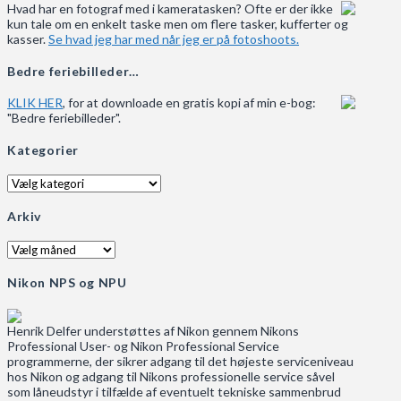
Hvad har en fotograf med i kameratasken? Ofte er der ikke
kun tale om en enkelt taske men om flere tasker, kufferter og
kasser.
Se hvad jeg har med når jeg er på fotoshoots.
Bedre feriebilleder…
KLIK HER
, for at downloade en gratis kopi af min e-bog:
"Bedre feriebilleder".
Kategorier
Kategorier
Arkiv
Arkiv
Nikon NPS og NPU
Henrik Delfer understøttes af Nikon gennem Nikons
Professional User- og Nikon Professional Service
programmerne, der sikrer adgang til det højeste serviceniveau
hos Nikon og adgang til Nikons professionelle service såvel
som låneudstyr i tilfælde af eventuelt tekniske sammenbrud