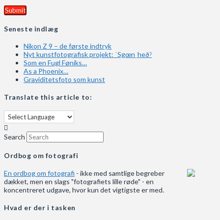
Seneste indlæg
Nikon Z 9 – de første indtryk
Nyt kunstfotografisk projekt: ˈSgœnˌheðˀ
Som en Fugl Føniks…
As a Phoenix…
Graviditetsfoto som kunst
Translate this article to:
Search
Ordbog om fotografi
En ordbog om fotografi
- ikke med samtlige begreber
dækket, men en slags "fotografiets lille røde" - en
koncentreret udgave, hvor kun det vigtigste er med.
Hvad er der i tasken