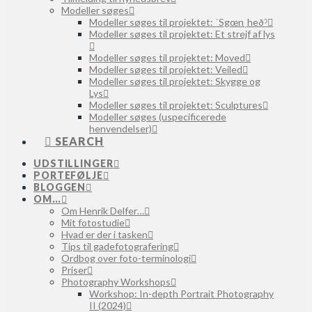
Modeller søges
Modeller søges til projektet: ˈSgœnˌheðˀ
Modeller søges til projektet: Et strejf af lys
Modeller søges til projektet: Moved
Modeller søges til projektet: Veiled
Modeller søges til projektet: Skygge og
Lys
Modeller søges til projektet: Sculptures
Modeller søges (uspecificerede
henvendelser)
SEARCH
UDSTILLINGER
PORTEFØLJE
BLOGGEN
OM…
Om Henrik Delfer…
Mit fotostudie
Hvad er der i tasken
Tips til gadefotografering
Ordbog over foto-terminologi
Priser
Photography Workshops
Workshop: In-depth Portrait Photography
II (2024)