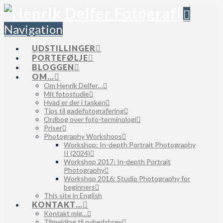
Navigation
UDSTILLINGER
PORTEFØLJE
BLOGGEN
OM…
Om Henrik Delfer…
Mit fotostudie
Hvad er der i tasken
Tips til gadefotografering
Ordbog over foto-terminologi
Priser
Photography Workshops
Workshop: In-depth Portrait Photography
II (2024)
Workshop 2017: In-depth Portrait
Photography
Workshop 2016: Studio Photography for
beginners
This site in English
KONTAKT…
Kontakt mig…
Tilmelding til nyhedsbrev