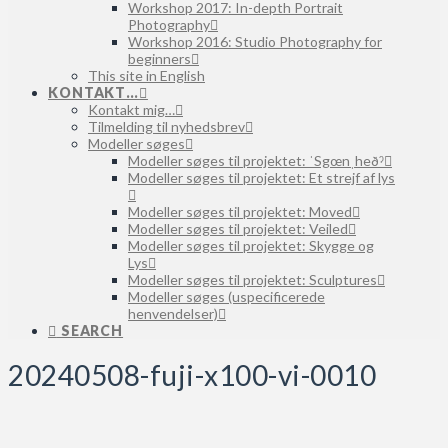
Workshop 2017: In-depth Portrait
Photography
Workshop 2016: Studio Photography for
beginners
This site in English
KONTAKT…
Kontakt mig…
Tilmelding til nyhedsbrev
Modeller søges
Modeller søges til projektet: ˈSgœnˌheðˀ
Modeller søges til projektet: Et strejf af lys
Modeller søges til projektet: Moved
Modeller søges til projektet: Veiled
Modeller søges til projektet: Skygge og
Lys
Modeller søges til projektet: Sculptures
Modeller søges (uspecificerede
henvendelser)
SEARCH
20240508-fuji-x100-vi-0010