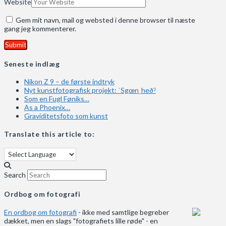
Website
Gem mit navn, mail og websted i denne browser til næste
gang jeg kommenterer.
Seneste indlæg
Nikon Z 9 – de første indtryk
Nyt kunstfotografisk projekt: ˈSgœnˌheðˀ
Som en Fugl Føniks…
As a Phoenix…
Graviditetsfoto som kunst
Translate this article to:
Search
Ordbog om fotografi
En ordbog om fotografi
- ikke med samtlige begreber
dækket, men en slags "fotografiets lille røde" - en