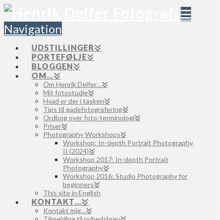
Navigation
UDSTILLINGER
PORTEFØLJE
BLOGGEN
OM…
Om Henrik Delfer…
Mit fotostudie
Hvad er der i tasken
Tips til gadefotografering
Ordbog over foto-terminologi
Priser
Photography Workshops
Workshop: In-depth Portrait Photography
II (2024)
Workshop 2017: In-depth Portrait
Photography
Workshop 2016: Studio Photography for
beginners
This site in English
KONTAKT…
Kontakt mig…
Tilmelding til nyhedsbrev