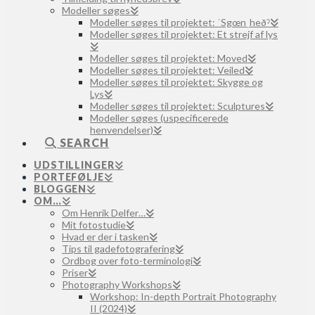
Modeller søges
Modeller søges til projektet: ˈSgœnˌheðˀ
Modeller søges til projektet: Et strejf af lys
Modeller søges til projektet: Moved
Modeller søges til projektet: Veiled
Modeller søges til projektet: Skygge og
Lys
Modeller søges til projektet: Sculptures
Modeller søges (uspecificerede
henvendelser)
SEARCH
UDSTILLINGER
PORTEFØLJE
BLOGGEN
OM…
Om Henrik Delfer…
Mit fotostudie
Hvad er der i tasken
Tips til gadefotografering
Ordbog over foto-terminologi
Priser
Photography Workshops
Workshop: In-depth Portrait Photography
II (2024)