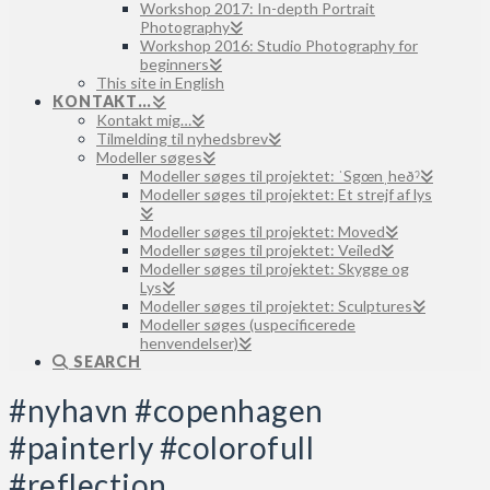
Workshop 2017: In-depth Portrait
Photography
Workshop 2016: Studio Photography for
beginners
This site in English
KONTAKT…
Kontakt mig…
Tilmelding til nyhedsbrev
Modeller søges
Modeller søges til projektet: ˈSgœnˌheðˀ
Modeller søges til projektet: Et strejf af lys
Modeller søges til projektet: Moved
Modeller søges til projektet: Veiled
Modeller søges til projektet: Skygge og
Lys
Modeller søges til projektet: Sculptures
Modeller søges (uspecificerede
henvendelser)
SEARCH
#nyhavn #copenhagen
#painterly #colorofull
#reflection