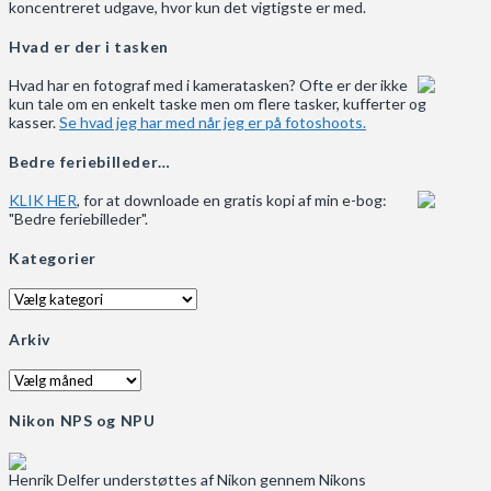
koncentreret udgave, hvor kun det vigtigste er med.
Hvad er der i tasken
Hvad har en fotograf med i kameratasken? Ofte er der ikke
kun tale om en enkelt taske men om flere tasker, kufferter og
kasser.
Se hvad jeg har med når jeg er på fotoshoots.
Bedre feriebilleder…
KLIK HER
, for at downloade en gratis kopi af min e-bog:
"Bedre feriebilleder".
Kategorier
Kategorier
Arkiv
Arkiv
Nikon NPS og NPU
Henrik Delfer understøttes af Nikon gennem Nikons