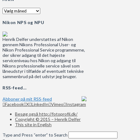
Arkiv
Nikon NPS og NPU
Henrik Delfer understøttes af Nikon
gennem Nikons Professional User- og
Nikon Professional Service programmerne,
der sikrer adgang til det højeste
serviceniveau hos Nikon og adgang til
Nikons professionelle service såvel som
låneudstyr i tilfælde af eventuelt tekniske
sammenbrud på det udstyr jeg bruger.
RSS-feed…
Abboner på mit RSS-feed
Facebook
X
LinkedIn
Vimeo
Instagram
Besøg også http://fotoprofil.dk/
Copyright © 2015 – Henrik Delfer
This site in English
Type and Press “enter” to Search