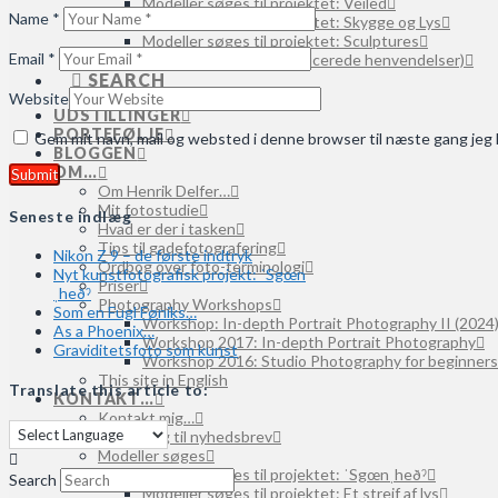
Modeller søges til projektet: Veiled
Name
*
Modeller søges til projektet: Skygge og Lys
Modeller søges til projektet: Sculptures
Email
*
Modeller søges (uspecificerede henvendelser)
SEARCH
Website
UDSTILLINGER
PORTEFØLJE
Gem mit navn, mail og websted i denne browser til næste gang je
BLOGGEN
OM…
Om Henrik Delfer…
Mit fotostudie
Seneste indlæg
Hvad er der i tasken
Tips til gadefotografering
Nikon Z 9 – de første indtryk
Ordbog over foto-terminologi
Nyt kunstfotografisk projekt: ˈSgœn
Priser
ˌheðˀ
Photography Workshops
Som en Fugl Føniks…
Workshop: In-depth Portrait Photography II (2024
As a Phoenix…
Workshop 2017: In-depth Portrait Photography
Graviditetsfoto som kunst
Workshop 2016: Studio Photography for beginners
This site in English
Translate this article to:
KONTAKT…
Kontakt mig…
Tilmelding til nyhedsbrev
Modeller søges
Modeller søges til projektet: ˈSgœnˌheðˀ
Search
Modeller søges til projektet: Et strejf af lys