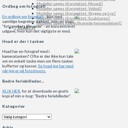
Modeller søges til projektet: Moved
Ordbog om fotografi
Modeller søges til projektet: Veiled
Modeller søges til projektet: Skygge og Lys
En ordbog om fotografi
- ikke med
Modeller søges til projektet: Sculptures
samtlige begreber dækket, men en slags
Modeller søges (uspecificerede henvendelser)
"fotografiets lille røde" - en koncentreret
SEARCH
udgave, hvor kun det vigtigste er med.
Hvad er der i tasken
Hvad har en fotograf med i
kameratasken? Ofte er der ikke kun tale
om en enkelt taske men om flere tasker,
kufferter og kasser.
Se hvad jeg har med
når jeg er på fotoshoots.
Bedre feriebilleder…
KLIK HER
, for at downloade en gratis
kopi af min e-bog: "Bedre feriebilleder".
Kategorier
Kategorier
Arkiv