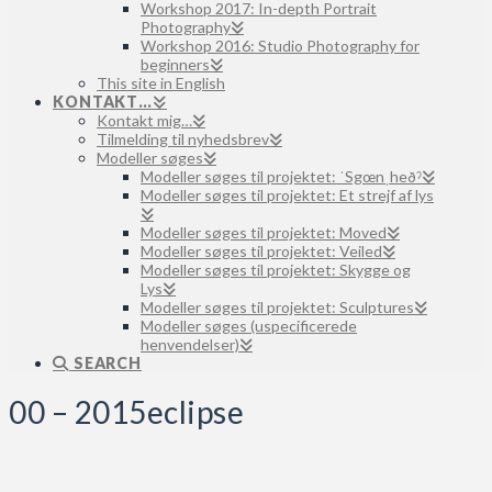
Workshop 2017: In-depth Portrait
Photography
Workshop 2016: Studio Photography for
beginners
This site in English
KONTAKT…
Kontakt mig…
Tilmelding til nyhedsbrev
Modeller søges
Modeller søges til projektet: ˈSgœnˌheðˀ
Modeller søges til projektet: Et strejf af lys
Modeller søges til projektet: Moved
Modeller søges til projektet: Veiled
Modeller søges til projektet: Skygge og
Lys
Modeller søges til projektet: Sculptures
Modeller søges (uspecificerede
henvendelser)
SEARCH
00 – 2015eclipse