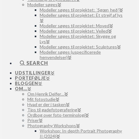
Modeller søges
Modeller søges til projektet: ˈSgœnˌheðˀ
Modeller søges til projektet: Et strejf af lys
Modeller søges til projektet: Moved
Modeller søges til projektet: Veiled
Modeller søges til projektet: Skygge og
Lys
Modeller søges til projektet: Sculptures
Modeller søges (uspecificerede
henvendelser)
SEARCH
UDSTILLINGER
PORTEFØLJE
BLOGGEN
OM…
Om Henrik Delfer…
Mit fotostudie
Hvad er der i tasken
Tips til gadefotografering
Ordbog over foto-terminologi
Priser
Photography Workshops
Workshop: In-depth Portrait Photography
II (2024)