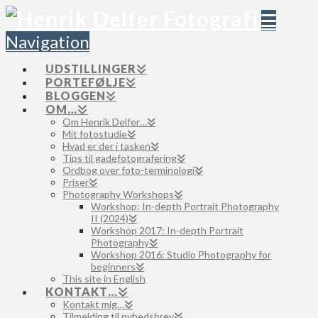
Navigation
UDSTILLINGER
PORTEFØLJE
BLOGGEN
OM…
Om Henrik Delfer…
Mit fotostudie
Hvad er der i tasken
Tips til gadefotografering
Ordbog over foto-terminologi
Priser
Photography Workshops
Workshop: In-depth Portrait Photography
II (2024)
Workshop 2017: In-depth Portrait
Photography
Workshop 2016: Studio Photography for
beginners
This site in English
KONTAKT…
Kontakt mig…
Tilmelding til nyhedsbrev