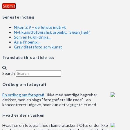
Seneste indlæg
Nikon Z 9 – de første indtryk
Nyt kunstfotografisk projekt: ˈSgœnˌheðˀ
Som en Fugl Føniks…
As a Phoenix…
Graviditetsfoto som kunst
Translate this article to:
Search
Ordbog om fotografi
En ordbog om fotografi
- ikke med samtlige begreber
dækket, men en slags "fotografiets lille røde" - en
koncentreret udgave, hvor kun det vigtigste er med.
Hvad er der i tasken
Hvad har en fotograf med i kameratasken? Ofte er der ikke