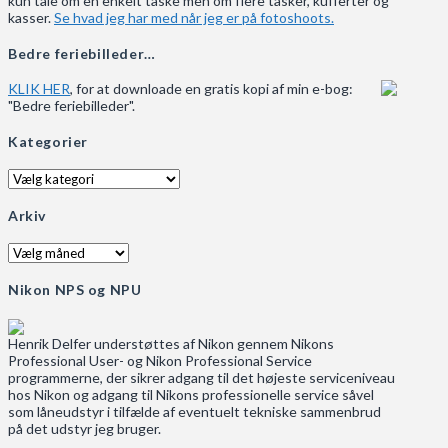
kun tale om en enkelt taske men om flere tasker, kufferter og
kasser.
Se hvad jeg har med når jeg er på fotoshoots.
Bedre feriebilleder…
KLIK HER
, for at downloade en gratis kopi af min e-bog:
"Bedre feriebilleder".
Kategorier
Kategorier
Arkiv
Arkiv
Nikon NPS og NPU
Henrik Delfer understøttes af Nikon gennem Nikons
Professional User- og Nikon Professional Service
programmerne, der sikrer adgang til det højeste serviceniveau
hos Nikon og adgang til Nikons professionelle service såvel
som låneudstyr i tilfælde af eventuelt tekniske sammenbrud
på det udstyr jeg bruger.