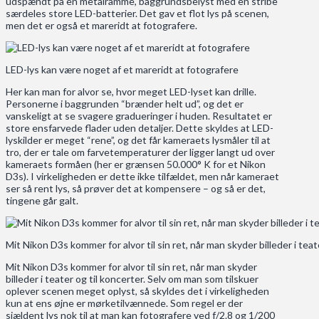
udspændt på en metalramme, baggrundsbelyst med en stribe
særdeles store LED-batterier. Det gav et flot lys på scenen,
men det er også et mareridt at fotografere.
LED-lys kan være noget af et mareridt at fotografere
Her kan man for alvor se, hvor meget LED-lyset kan drille.
Personerne i baggrunden “brænder helt ud”, og det er
vanskeligt at se svagere gradueringer i huden. Resultatet er
store ensfarvede flader uden detaljer. Dette skyldes at LED-
lyskilder er meget “rene”, og det får kameraets lysmåler til at
tro, der er tale om farvetemperaturer der ligger langt ud over
kameraets formåen (her er grænsen 50.000° K for et Nikon
D3s). I virkeligheden er dette ikke tilfældet, men når kameraet
ser så rent lys, så prøver det at kompensere – og så er det,
tingene går galt.
Mit Nikon D3s kommer for alvor til sin ret, når man skyder billeder i teat
Mit Nikon D3s kommer for alvor til sin ret, når man skyder
billeder i teater og til koncerter. Selv om man som tilskuer
oplever scenen meget oplyst, så skyldes det i virkeligheden
kun at ens øjne er mørketilvænnede. Som regel er der
sjældent lys nok til at man kan fotografere ved f/2.8 og 1/200