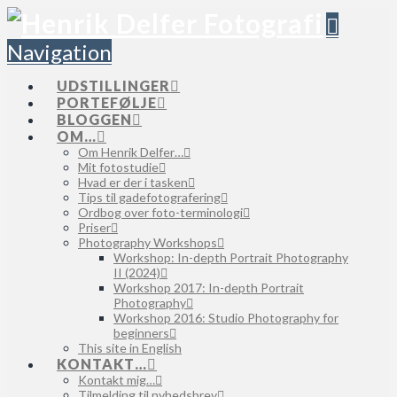
Navigation
UDSTILLINGER
PORTEFØLJE
BLOGGEN
OM…
Om Henrik Delfer…
Mit fotostudie
Hvad er der i tasken
Tips til gadefotografering
Ordbog over foto-terminologi
Priser
Photography Workshops
Workshop: In-depth Portrait Photography
II (2024)
Workshop 2017: In-depth Portrait
Photography
Workshop 2016: Studio Photography for
beginners
This site in English
KONTAKT…
Kontakt mig…
Tilmelding til nyhedsbrev