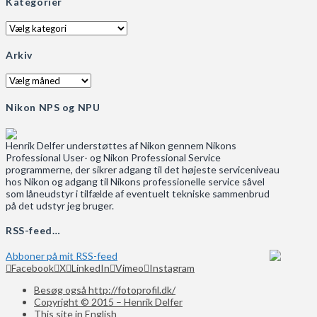
Kategorier
Kategorier
Arkiv
Arkiv
Nikon NPS og NPU
Henrik Delfer understøttes af Nikon gennem Nikons
Professional User- og Nikon Professional Service
programmerne, der sikrer adgang til det højeste serviceniveau
hos Nikon og adgang til Nikons professionelle service såvel
som låneudstyr i tilfælde af eventuelt tekniske sammenbrud
på det udstyr jeg bruger.
RSS-feed…
Abboner på mit RSS-feed
Facebook
X
LinkedIn
Vimeo
Instagram
Besøg også http://fotoprofil.dk/
Copyright © 2015 – Henrik Delfer
This site in English