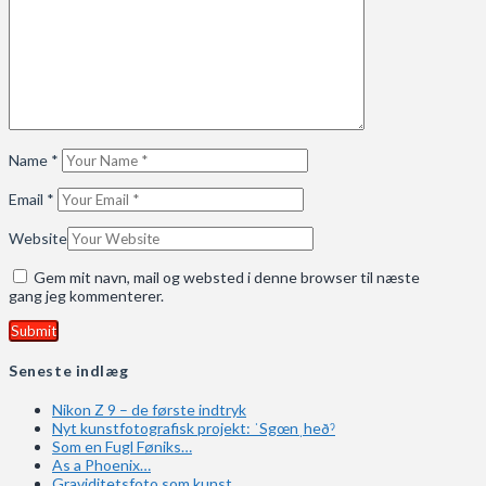
Name
*
Email
*
Website
Gem mit navn, mail og websted i denne browser til næste
gang jeg kommenterer.
Seneste indlæg
Nikon Z 9 – de første indtryk
Nyt kunstfotografisk projekt: ˈSgœnˌheðˀ
Som en Fugl Føniks…
As a Phoenix…
Graviditetsfoto som kunst