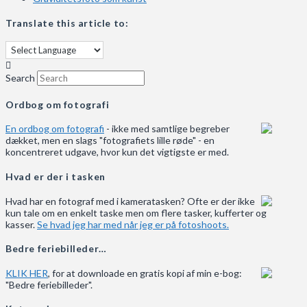
Translate this article to:
Search
Ordbog om fotografi
En ordbog om fotografi
- ikke med samtlige begreber
dækket, men en slags "fotografiets lille røde" - en
koncentreret udgave, hvor kun det vigtigste er med.
Hvad er der i tasken
Hvad har en fotograf med i kameratasken? Ofte er der ikke
kun tale om en enkelt taske men om flere tasker, kufferter og
kasser.
Se hvad jeg har med når jeg er på fotoshoots.
Bedre feriebilleder…
KLIK HER
, for at downloade en gratis kopi af min e-bog:
"Bedre feriebilleder".