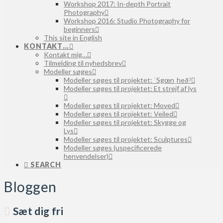
Workshop 2017: In-depth Portrait
Photography
Workshop 2016: Studio Photography for
beginners
This site in English
KONTAKT…
Kontakt mig…
Tilmelding til nyhedsbrev
Modeller søges
Modeller søges til projektet: ˈSgœnˌheðˀ
Modeller søges til projektet: Et strejf af lys
Modeller søges til projektet: Moved
Modeller søges til projektet: Veiled
Modeller søges til projektet: Skygge og
Lys
Modeller søges til projektet: Sculptures
Modeller søges (uspecificerede
henvendelser)
SEARCH
Bloggen
Sæt dig fri