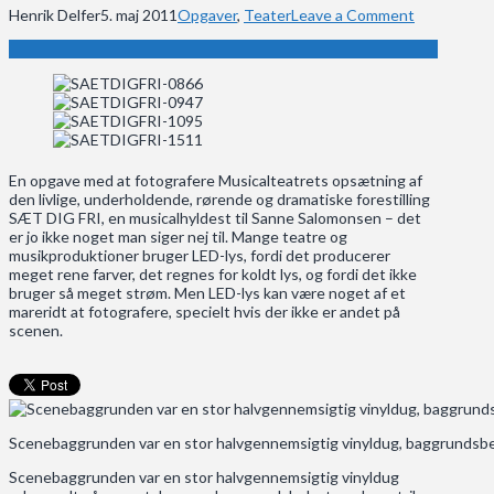
Henrik Delfer
5. maj 2011
Opgaver
,
Teater
Leave a Comment
En opgave med at fotografere Musicalteatrets opsætning af
den livlige, underholdende, rørende og dramatiske forestilling
SÆT DIG FRI, en musicalhyldest til Sanne Salomonsen – det
er jo ikke noget man siger nej til. Mange teatre og
musikproduktioner bruger LED-lys, fordi det producerer
meget rene farver, det regnes for koldt lys, og fordi det ikke
bruger så meget strøm. Men LED-lys kan være noget af et
mareridt at fotografere, specielt hvis der ikke er andet på
scenen.
Scenebaggrunden var en stor halvgennemsigtig vinyldug, baggrundsbel
Scenebaggrunden var en stor halvgennemsigtig vinyldug