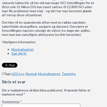
sekunds lukkertid, så her må man buge ISO-indstillingen for at
få lys nok. Et Nikon D3s kan nemt sættes til 12.800 ISO uden
man får problemer med støj – og det har man bestemt glæde
af i netop disse situationer.
Det blev til en spændende aften med en række særdeles
talentfulde skuespillere, sangere og dansere. Desværre er
forestillingen næsten udsolgt de sidste tre dage der spilles,
men man kan naturligvis altid prøve (se link herunder).
Yderligere information:
Musicalteatret
Sæt dig fri
Tags:
LED-Lys
,
Musical
,
Musicalteatret
,
Teaterlys
Skriv et svar
Din e-mailadresse vil ikke blive publiceret.
Krævede felter er
markeret med
*
Kommentar
*