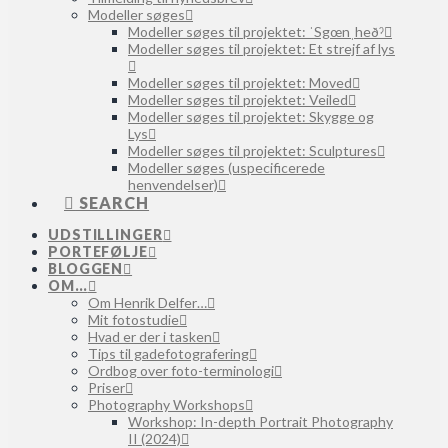
Modeller søges
Modeller søges til projektet: ˈSgœnˌheðˀ
Modeller søges til projektet: Et strejf af lys
Modeller søges til projektet: Moved
Modeller søges til projektet: Veiled
Modeller søges til projektet: Skygge og
Lys
Modeller søges til projektet: Sculptures
Modeller søges (uspecificerede
henvendelser)
SEARCH
UDSTILLINGER
PORTEFØLJE
BLOGGEN
OM…
Om Henrik Delfer…
Mit fotostudie
Hvad er der i tasken
Tips til gadefotografering
Ordbog over foto-terminologi
Priser
Photography Workshops
Workshop: In-depth Portrait Photography
II (2024)