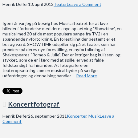
Henrik Delfer
13. april 2012
Teater
Leave a Comment
Igen i år var jeg på besøg hos Musicalteatret for at lave
billeder i forbindelse med deres nye opsætning “Showtime”, en
musical med 20 af de mest populære sange fra TV2 i en
spændende nyfortolkning. En forestilling der bestemt er et
besøg værd. SHOWTIME udspiller sig på et teater, som har
premiere på deres nye forestilling, en nyfortolkning af
Shakespeares “Romeo & Julie”. Der er intriger bag kulissen, og
stykket, som de er i færd med at spille, er ved at falde
fuldstændigt fra hinanden. At fotografere en
teateropsætning som en musical byder på særlige
udfordringer, og denne blog handler …
Read More
Koncertfotograf
Henrik Delfer
26. september 2011
Koncerter
,
Musik
Leave a
Comment