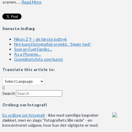
scenen, …
Read More
Seneste indlæg
Nikon Z 9 – de første indtryk
Nyt kunstfotografisk projekt: ˈSgœnˌheðˀ
Som en Fugl Føniks…
As a Phoenix…
Graviditetsfoto som kunst
Translate this article to:
Search
Ordbog om fotografi
En ordbog om fotografi
- ikke med samtlige begreber
dækket, men en slags "fotografiets lille røde" - en
koncentreret udgave, hvor kun det vigtigste er med.