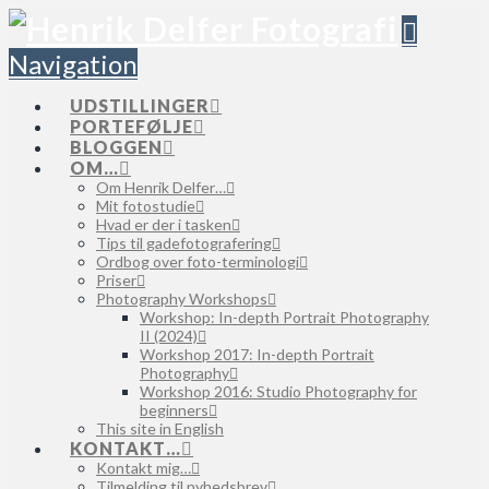
Navigation
UDSTILLINGER
PORTEFØLJE
BLOGGEN
OM…
Om Henrik Delfer…
Mit fotostudie
Hvad er der i tasken
Tips til gadefotografering
Ordbog over foto-terminologi
Priser
Photography Workshops
Workshop: In-depth Portrait Photography
II (2024)
Workshop 2017: In-depth Portrait
Photography
Workshop 2016: Studio Photography for
beginners
This site in English
KONTAKT…
Kontakt mig…
Tilmelding til nyhedsbrev