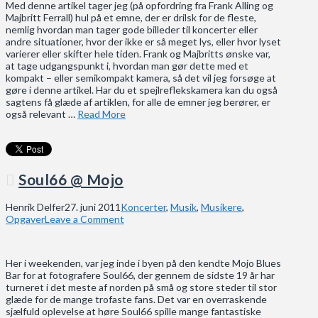
Med denne artikel tager jeg (på opfordring fra Frank Alling og
Majbritt Ferrall) hul på et emne, der er drilsk for de fleste,
nemlig hvordan man tager gode billeder til koncerter eller
andre situationer, hvor der ikke er så meget lys, eller hvor lyset
varierer eller skifter hele tiden. Frank og Majbritts ønske var,
at tage udgangspunkt i, hvordan man gør dette med et
kompakt – eller semikompakt kamera, så det vil jeg forsøge at
gøre i denne artikel. Har du et spejlreflekskamera kan du også
sagtens få glæde af artiklen, for alle de emner jeg berører, er
også relevant …
Read More
Soul66 @ Mojo
Henrik Delfer
27. juni 2011
Koncerter
,
Musik
,
Musikere
,
Opgaver
Leave a Comment
Her i weekenden, var jeg inde i byen på den kendte Mojo Blues
Bar for at fotografere Soul66, der gennem de sidste 19 år har
turneret i det meste af norden på små og store steder til stor
glæde for de mange trofaste fans. Det var en overraskende
sjælfuld oplevelse at høre Soul66 spille mange fantastiske