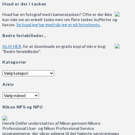
Hvad er der i tasken
Hvad har en fotograf med i kameratasken? Ofte er der ikke
kun tale om en enkelt taske men om flere tasker, kufferter og
kasser.
Se hvad jeg har med når jeg er på fotoshoots.
Bedre feriebilleder…
KLIK HER
, for at downloade en gratis kopi af min e-bog:
"Bedre feriebilleder".
Kategorier
Kategorier
Arkiv
Arkiv
Nikon NPS og NPU
Henrik Delfer understøttes af Nikon gennem Nikons
Professional User- og Nikon Professional Service
programmerne, der sikrer adgang til det højeste serviceniveau