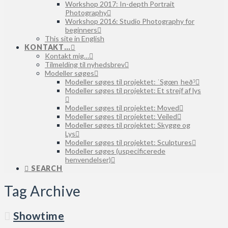
Workshop 2017: In-depth Portrait
Photography
Workshop 2016: Studio Photography for
beginners
This site in English
KONTAKT…
Kontakt mig…
Tilmelding til nyhedsbrev
Modeller søges
Modeller søges til projektet: ˈSgœnˌheðˀ
Modeller søges til projektet: Et strejf af lys
Modeller søges til projektet: Moved
Modeller søges til projektet: Veiled
Modeller søges til projektet: Skygge og
Lys
Modeller søges til projektet: Sculptures
Modeller søges (uspecificerede
henvendelser)
SEARCH
Tag Archive
Showtime