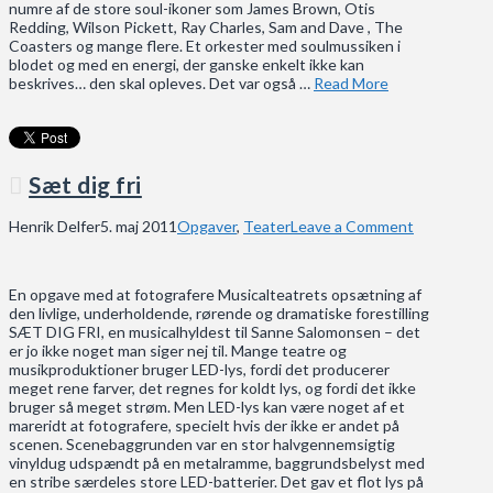
numre af de store soul-ikoner som James Brown, Otis
Redding, Wilson Pickett, Ray Charles, Sam and Dave , The
Coasters og mange flere. Et orkester med soulmussiken i
blodet og med en energi, der ganske enkelt ikke kan
beskrives… den skal opleves. Det var også …
Read More
Sæt dig fri
Henrik Delfer
5. maj 2011
Opgaver
,
Teater
Leave a Comment
En opgave med at fotografere Musicalteatrets opsætning af
den livlige, underholdende, rørende og dramatiske forestilling
SÆT DIG FRI, en musicalhyldest til Sanne Salomonsen – det
er jo ikke noget man siger nej til. Mange teatre og
musikproduktioner bruger LED-lys, fordi det producerer
meget rene farver, det regnes for koldt lys, og fordi det ikke
bruger så meget strøm. Men LED-lys kan være noget af et
mareridt at fotografere, specielt hvis der ikke er andet på
scenen. Scenebaggrunden var en stor halvgennemsigtig
vinyldug udspændt på en metalramme, baggrundsbelyst med
en stribe særdeles store LED-batterier. Det gav et flot lys på