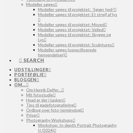
Modeller søges
Modeller søges til projektet: ˈSgœnˌheðˀ
Modeller søges til projektet: Et strejf af lys
Modeller søges til projektet: Moved
Modeller søges til projektet: Veiled
Modeller søges til projektet: Skygge og
Lys
Modeller søges til projektet: Sculptures
Modeller søges (uspecificerede
henvendelser)
SEARCH
UDSTILLINGER
PORTEFØLJE
BLOGGEN
OM…
Om Henrik Delfer…
Mit fotostudie
Hvad er der i tasken
Tips til gadefotografering
Ordbog over foto-terminologi
Priser
Photography Workshops
Workshop: In-depth Portrait Photography
II (2024)