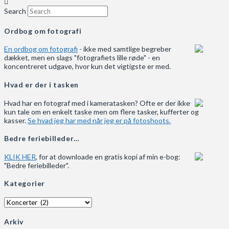
Search
Ordbog om fotografi
En ordbog om fotografi
- ikke med samtlige begreber
dækket, men en slags "fotografiets lille røde" - en
koncentreret udgave, hvor kun det vigtigste er med.
Hvad er der i tasken
Hvad har en fotograf med i kameratasken? Ofte er der ikke
kun tale om en enkelt taske men om flere tasker, kufferter og
kasser.
Se hvad jeg har med når jeg er på fotoshoots.
Bedre feriebilleder…
KLIK HER
, for at downloade en gratis kopi af min e-bog:
"Bedre feriebilleder".
Kategorier
Kategorier
Arkiv