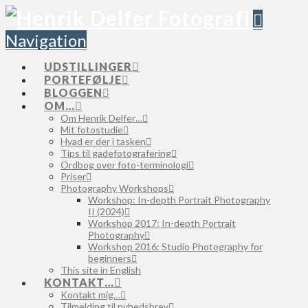
Navigation
UDSTILLINGER
PORTEFØLJE
BLOGGEN
OM…
Om Henrik Delfer…
Mit fotostudie
Hvad er der i tasken
Tips til gadefotografering
Ordbog over foto-terminologi
Priser
Photography Workshops
Workshop: In-depth Portrait Photography
II (2024)
Workshop 2017: In-depth Portrait
Photography
Workshop 2016: Studio Photography for
beginners
This site in English
KONTAKT…
Kontakt mig…
Tilmelding til nyhedsbrev