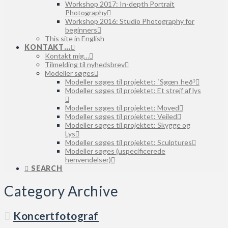
Workshop 2017: In-depth Portrait
Photography
Workshop 2016: Studio Photography for
beginners
This site in English
KONTAKT…
Kontakt mig…
Tilmelding til nyhedsbrev
Modeller søges
Modeller søges til projektet: ˈSgœnˌheðˀ
Modeller søges til projektet: Et strejf af lys
Modeller søges til projektet: Moved
Modeller søges til projektet: Veiled
Modeller søges til projektet: Skygge og
Lys
Modeller søges til projektet: Sculptures
Modeller søges (uspecificerede
henvendelser)
SEARCH
Category Archive
Koncertfotograf