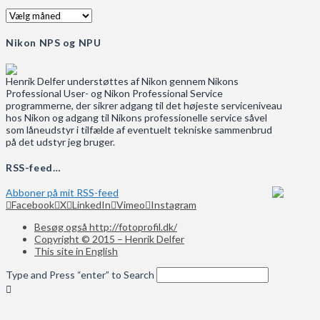
Arkiv
Nikon NPS og NPU
Henrik Delfer understøttes af Nikon gennem Nikons
Professional User- og Nikon Professional Service
programmerne, der sikrer adgang til det højeste serviceniveau
hos Nikon og adgang til Nikons professionelle service såvel
som låneudstyr i tilfælde af eventuelt tekniske sammenbrud
på det udstyr jeg bruger.
RSS-feed…
Abboner på mit RSS-feed
Facebook
X
LinkedIn
Vimeo
Instagram
Besøg også http://fotoprofil.dk/
Copyright © 2015 – Henrik Delfer
This site in English
Type and Press “enter” to Search