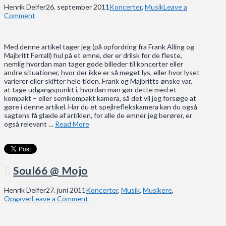
Henrik Delfer
26. september 2011
Koncerter
,
Musik
Leave a
Comment
Med denne artikel tager jeg (på opfordring fra Frank Alling og
Majbritt Ferrall) hul på et emne, der er drilsk for de fleste,
nemlig hvordan man tager gode billeder til koncerter eller
andre situationer, hvor der ikke er så meget lys, eller hvor lyset
varierer eller skifter hele tiden. Frank og Majbritts ønske var,
at tage udgangspunkt i, hvordan man gør dette med et
kompakt – eller semikompakt kamera, så det vil jeg forsøge at
gøre i denne artikel. Har du et spejlreflekskamera kan du også
sagtens få glæde af artiklen, for alle de emner jeg berører, er
også relevant …
Read More
Soul66 @ Mojo
Henrik Delfer
27. juni 2011
Koncerter
,
Musik
,
Musikere
,
Opgaver
Leave a Comment