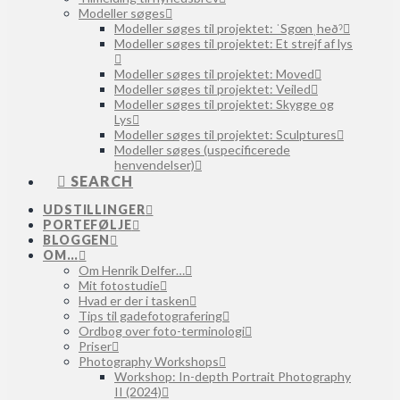
Modeller søges
Modeller søges til projektet: ˈSgœnˌheðˀ
Modeller søges til projektet: Et strejf af lys
Modeller søges til projektet: Moved
Modeller søges til projektet: Veiled
Modeller søges til projektet: Skygge og
Lys
Modeller søges til projektet: Sculptures
Modeller søges (uspecificerede
henvendelser)
SEARCH
UDSTILLINGER
PORTEFØLJE
BLOGGEN
OM…
Om Henrik Delfer…
Mit fotostudie
Hvad er der i tasken
Tips til gadefotografering
Ordbog over foto-terminologi
Priser
Photography Workshops
Workshop: In-depth Portrait Photography
II (2024)