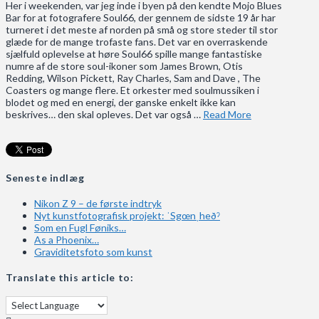
Her i weekenden, var jeg inde i byen på den kendte Mojo Blues
Bar for at fotografere Soul66, der gennem de sidste 19 år har
turneret i det meste af norden på små og store steder til stor
glæde for de mange trofaste fans. Det var en overraskende
sjælfuld oplevelse at høre Soul66 spille mange fantastiske
numre af de store soul-ikoner som James Brown, Otis
Redding, Wilson Pickett, Ray Charles, Sam and Dave , The
Coasters og mange flere. Et orkester med soulmussiken i
blodet og med en energi, der ganske enkelt ikke kan
beskrives… den skal opleves. Det var også …
Read More
Seneste indlæg
Nikon Z 9 – de første indtryk
Nyt kunstfotografisk projekt: ˈSgœnˌheðˀ
Som en Fugl Føniks…
As a Phoenix…
Graviditetsfoto som kunst
Translate this article to: