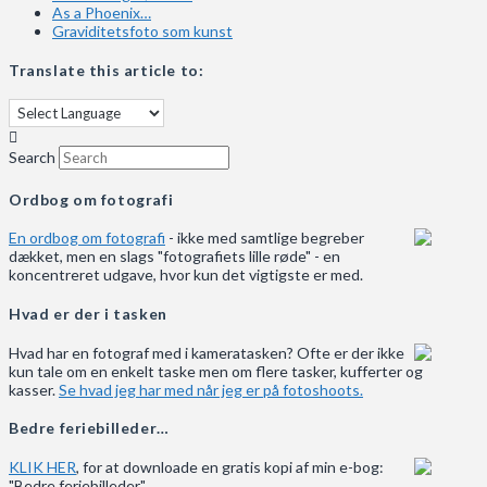
As a Phoenix…
Graviditetsfoto som kunst
Translate this article to:
Search
Ordbog om fotografi
En ordbog om fotografi
- ikke med samtlige begreber
dækket, men en slags "fotografiets lille røde" - en
koncentreret udgave, hvor kun det vigtigste er med.
Hvad er der i tasken
Hvad har en fotograf med i kameratasken? Ofte er der ikke
kun tale om en enkelt taske men om flere tasker, kufferter og
kasser.
Se hvad jeg har med når jeg er på fotoshoots.
Bedre feriebilleder…
KLIK HER
, for at downloade en gratis kopi af min e-bog:
"Bedre feriebilleder".