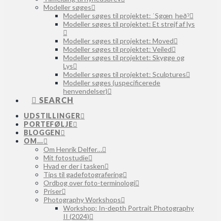
Modeller søges
Modeller søges til projektet: ˈSgœnˌheðˀ
Modeller søges til projektet: Et strejf af lys
Modeller søges til projektet: Moved
Modeller søges til projektet: Veiled
Modeller søges til projektet: Skygge og
Lys
Modeller søges til projektet: Sculptures
Modeller søges (uspecificerede
henvendelser)
SEARCH
UDSTILLINGER
PORTEFØLJE
BLOGGEN
OM…
Om Henrik Delfer…
Mit fotostudie
Hvad er der i tasken
Tips til gadefotografering
Ordbog over foto-terminologi
Priser
Photography Workshops
Workshop: In-depth Portrait Photography
II (2024)