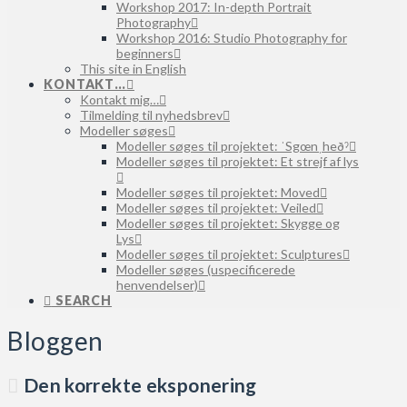
Workshop 2017: In-depth Portrait
Photography
Workshop 2016: Studio Photography for
beginners
This site in English
KONTAKT…
Kontakt mig…
Tilmelding til nyhedsbrev
Modeller søges
Modeller søges til projektet: ˈSgœnˌheðˀ
Modeller søges til projektet: Et strejf af lys
Modeller søges til projektet: Moved
Modeller søges til projektet: Veiled
Modeller søges til projektet: Skygge og
Lys
Modeller søges til projektet: Sculptures
Modeller søges (uspecificerede
henvendelser)
SEARCH
Bloggen
Den korrekte eksponering