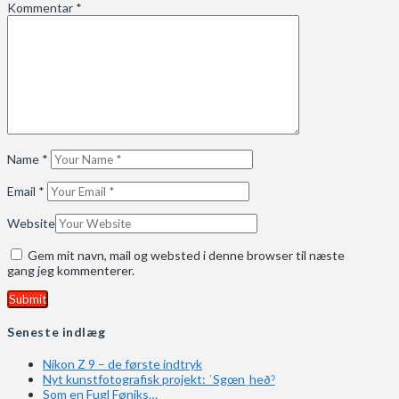
Kommentar
*
Name
*
Email
*
Website
Gem mit navn, mail og websted i denne browser til næste
gang jeg kommenterer.
Seneste indlæg
Nikon Z 9 – de første indtryk
Nyt kunstfotografisk projekt: ˈSgœnˌheðˀ
Som en Fugl Føniks…