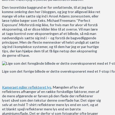
Den teoretiske baggrund er for omfattende, til at jeg kan
komme omkring den her i bloggen, og jeg tror alligevel ikke ret
mange vil orke sætte sig ind i Ansel Adams zonesystem, eller
læse tykke bøger som f.eks. Michael Freemans “Perfect
Exposure”. Misforstå mig ikke, for hvis man for alvor vil forstå
eksponering, så er disse kilder ikke til at overse. Vil man lære
at tage kontrol over eksponeringen af et billede, så må man
nødvendigvis sætte sig ind i – og forstå de bagvedliggende
principper. Men de fleste mennesker vil helst undgå at sætte
sig ind i komplekse systemer, og til dem har jeg er par hurtige
tips, der kan hjælpe dem til at få lige netop den eksponering
de gerne vil have.
Lige som det forrige billede er dette overeksponeret med et f-stop i fo
Kameraet måler reflekteret lys
. Mængden af lys der
reflekteres afhænger af en række forskellige faktorer, men af
de mere afgørende er farven på den flade der reflekterer
lyset såvel som den tekstur denne overflade har. Det siger sig
selv at en hvid T-shirt reflekterer mere lys end en sort, og at
et blankt spejl reflekterer mere lys end en børste
aluminiumsflade. Det er derfor vi som fotografer ofte bruger