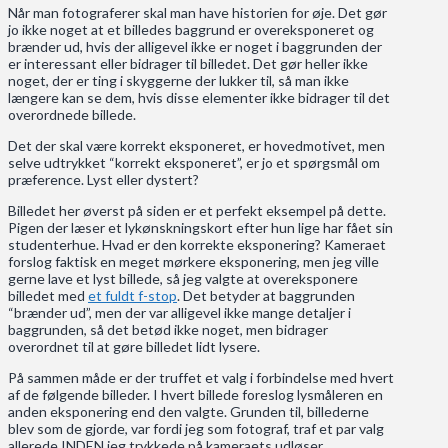
Når man fotograferer skal man have historien for øje. Det gør
jo ikke noget at et billedes baggrund er overeksponeret og
brænder ud, hvis der alligevel ikke er noget i baggrunden der
er interessant eller bidrager til billedet. Det gør heller ikke
noget, der er ting i skyggerne der lukker til, så man ikke
længere kan se dem, hvis disse elementer ikke bidrager til det
overordnede billede.
Det der skal være korrekt eksponeret, er hovedmotivet, men
selve udtrykket “korrekt eksponeret”, er jo et spørgsmål om
præference. Lyst eller dystert?
Billedet her øverst på siden er et perfekt eksempel på dette.
Pigen der læser et lykønskningskort efter hun lige har fået sin
studenterhue. Hvad er den korrekte eksponering? Kameraet
forslog faktisk en meget mørkere eksponering, men jeg ville
gerne lave et lyst billede, så jeg valgte at overeksponere
billedet med
et fuldt f-stop
. Det betyder at baggrunden
“brænder ud”, men der var alligevel ikke mange detaljer i
baggrunden, så det betød ikke noget, men bidrager
overordnet til at gøre billedet lidt lysere.
På sammen måde er der truffet et valg i forbindelse med hvert
af de følgende billeder. I hvert billede foreslog lysmåleren en
anden eksponering end den valgte. Grunden til, billederne
blev som de gjorde, var fordi jeg som fotograf, traf et par valg
allerede INDEN jeg trykkede på kameraets udløser.