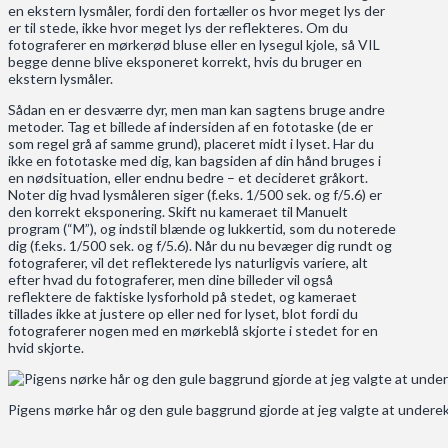
en ekstern lysmåler, fordi den fortæller os hvor meget lys der
er til stede, ikke hvor meget lys der reflekteres. Om du
fotograferer en mørkerød bluse eller en lysegul kjole, så VIL
begge denne blive eksponeret korrekt, hvis du bruger en
ekstern lysmåler.
Sådan en er desværre dyr, men man kan sagtens bruge andre
metoder. Tag et billede af indersiden af en fototaske (de er
som regel grå af samme grund), placeret midt i lyset. Har du
ikke en fototaske med dig, kan bagsiden af din hånd bruges i
en nødsituation, eller endnu bedre – et decideret gråkort.
Noter dig hvad lysmåleren siger (f.eks. 1/500 sek. og f/5.6) er
den korrekt eksponering. Skift nu kameraet til Manuelt
program (“M”), og indstil blænde og lukkertid, som du noterede
dig (f.eks. 1/500 sek. og f/5.6). Når du nu bevæger dig rundt og
fotograferer, vil det reflekterede lys naturligvis variere, alt
efter hvad du fotograferer, men dine billeder vil også
reflektere de faktiske lysforhold på stedet, og kameraet
tillades ikke at justere op eller ned for lyset, blot fordi du
fotograferer nogen med en mørkeblå skjorte i stedet for en
hvid skjorte.
Pigens mørke hår og den gule baggrund gjorde at jeg valgte at undere