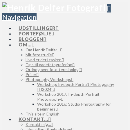
Navigation
UDSTILLINGER
PORTEFØLJE
BLOGGEN
OM…
Om Henrik Delfer…
Mit fotostudie
Hvad er der i tasken
Tips til gadefotografering
Ordbog over foto-terminologi
Priser
Photography Workshops
Workshop: In-depth Portrait Photography
II (2024)
Workshop 2017: In-depth Portrait
Photography
Workshop 2016: Studio Photography for
beginners
This site in English
KONTAKT…
Kontakt mig…
Tilmelding til nyhedsbrev