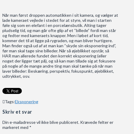
Når man først droppen automatikken i sit kamera, og vælger at
lade kameraet vejlede i stedet for at styre, vil man i starten
føle sig som en elefant i en porcelænsbutik. Alting tager
pludselig tid, og man går ofte glip af et “billede” fordi man står
og fedter med kameraets knapper. Men i løbet af kort tid,
kommer det til at ligge på rygraden, og man bliver hurtigere.
Man finder også ud af at man kan “skyde sin eksponering ind”,
før man skal tage sine billeder. Når så øjeblikket opstår, så
HAR man allerede fundet den korrekt eksponering (eller
noget der ligger tæt på), og så kan man tillade sig at fokusere
på nogle af de mange andre ting man skal tænke på når man
laver billeder: Beskæring, perspektiv, fokuspunkt, øjeblikket,
udtrykket, osv.
Tags:
Eksponering
Skriv et svar
Din e-mailadresse vil ikke blive publiceret.
Krævede felter er
markeret med
*