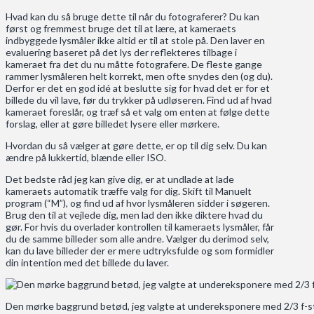
Hvad kan du så bruge dette til når du fotograferer? Du kan
først og fremmest bruge det til at lære, at kameraets
indbyggede lysmåler ikke altid er til at stole på. Den laver en
evaluering baseret på det lys der reflekteres tilbage i
kameraet fra det du nu måtte fotografere. De fleste gange
rammer lysmåleren helt korrekt, men ofte snydes den (og du).
Derfor er det en god idé at beslutte sig for hvad det er for et
billede du vil lave, før du trykker på udløseren. Find ud af hvad
kameraet foreslår, og træf så et valg om enten at følge dette
forslag, eller at gøre billedet lysere eller mørkere.
Hvordan du så vælger at gøre dette, er op til dig selv. Du kan
ændre på lukkertid, blænde eller ISO.
Det bedste råd jeg kan give dig, er at undlade at lade
kameraets automatik træffe valg for dig. Skift til Manuelt
program (“M”), og find ud af hvor lysmåleren sidder i søgeren.
Brug den til at vejlede dig, men lad den ikke diktere hvad du
gør. For hvis du overlader kontrollen til kameraets lysmåler, får
du de samme billeder som alle andre. Vælger du derimod selv,
kan du lave billeder der er mere udtryksfulde og som formidler
din intention med det billede du laver.
Den mørke baggrund betød, jeg valgte at undereksponere med 2/3 f-sto