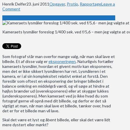
Henrik Delfer
23. juni 2011
Opgaver
,
Protip
,
Rapportage
Leave a
Comment
Kameraets lysmåler foreslog 1/400 sek. ved f/5,6 – men jeg valgte at 
Som fotograf står man overfor mange valg, når man skal lave et
billede. Et af disse valg er
eksponeringen
. Naturligvis fortæller
kameraets lysmåler, hvordan et givent motiv kan eksponeres,
men det er ikke sikkert lysmåleren har ret. Lysmåleren i et
kamera, er i al sin kompleksitet relativt enkel at forstå. Den
foreslår som oftest en eksponering der bringer billedet i
balance omkring en middelgrå værdi, og vil søge at hindre at
højlys brænder ud (overeksponeres) eller at skygger lukkes
(undereksponeres). Men kameraet ved jo ikke hvad du som
fotograf gerne vil opnå med dit billede, og derfor er det så
vigtigt at man, når man skal lave et billede, tænker over, hvad
det er for et billede man vil lave.
Skal det være et lyst og åbent billede, eller skal det være lidt
mere dystert eller mørkt?