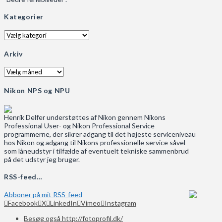
Kategorier
Kategorier
Arkiv
Arkiv
Nikon NPS og NPU
Henrik Delfer understøttes af Nikon gennem Nikons
Professional User- og Nikon Professional Service
programmerne, der sikrer adgang til det højeste serviceniveau
hos Nikon og adgang til Nikons professionelle service såvel
som låneudstyr i tilfælde af eventuelt tekniske sammenbrud
på det udstyr jeg bruger.
RSS-feed…
Abboner på mit RSS-feed
Facebook
X
LinkedIn
Vimeo
Instagram
Besøg også http://fotoprofil.dk/