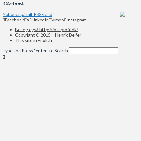
RSS-feed…
Abboner på mit RSS-feed
Facebook
X
LinkedIn
Vimeo
Instagram
Besøg også http://fotoprofil.dk/
Copyright © 2015 – Henrik Delfer
This site in English
Type and Press “enter” to Search