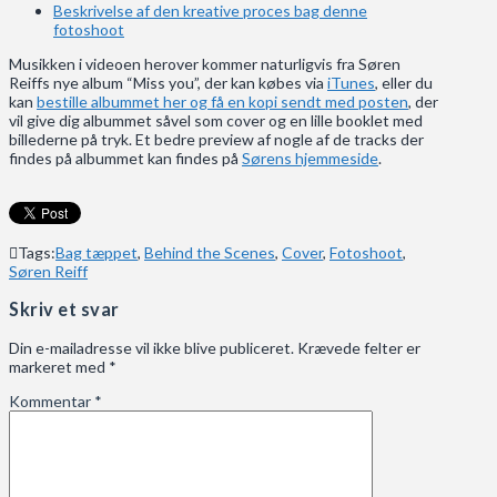
Beskrivelse af den kreative proces bag denne
fotoshoot
Musikken i videoen herover kommer naturligvis fra Søren
Reiffs nye album “Miss you”, der kan købes via
iTunes
, eller du
kan
bestille albummet her og få en kopi sendt med posten
, der
vil give dig albummet såvel som cover og en lille booklet med
billederne på tryk. Et bedre preview af nogle af de tracks der
findes på albummet kan findes på
Sørens hjemmeside
.
Tags:
Bag tæppet
,
Behind the Scenes
,
Cover
,
Fotoshoot
,
Søren Reiff
Skriv et svar
Din e-mailadresse vil ikke blive publiceret.
Krævede felter er
markeret med
*
Kommentar
*