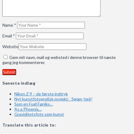
Name
*
Email
*
Website
Gem mit navn, mail og websted i denne browser til næste
gang jeg kommenterer.
Seneste indlæg
Nikon Z 9 – de første indtryk
Nyt kunstfotografisk projekt: ˈSgœnˌheðˀ
Som en Fugl Føniks…
As a Phoenix…
Graviditetsfoto som kunst
Translate this article to: