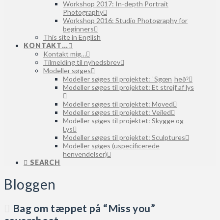
Workshop 2017: In-depth Portrait
Photography
Workshop 2016: Studio Photography for
beginners
This site in English
KONTAKT…
Kontakt mig…
Tilmelding til nyhedsbrev
Modeller søges
Modeller søges til projektet: ˈSgœnˌheðˀ
Modeller søges til projektet: Et strejf af lys
Modeller søges til projektet: Moved
Modeller søges til projektet: Veiled
Modeller søges til projektet: Skygge og
Lys
Modeller søges til projektet: Sculptures
Modeller søges (uspecificerede
henvendelser)
SEARCH
Bloggen
Bag om tæppet på “Miss you”