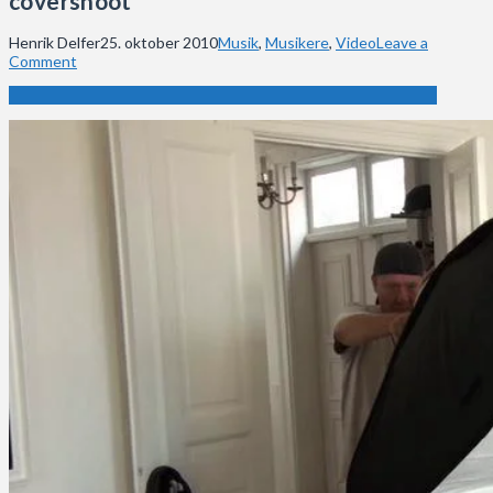
covershoot
Henrik Delfer
25. oktober 2010
Musik
,
Musikere
,
Video
Leave a
Comment