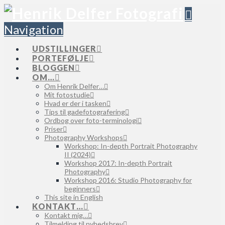
Navigation
UDSTILLINGER
PORTEFØLJE
BLOGGEN
OM…
Om Henrik Delfer…
Mit fotostudie
Hvad er der i tasken
Tips til gadefotografering
Ordbog over foto-terminologi
Priser
Photography Workshops
Workshop: In-depth Portrait Photography
II (2024)
Workshop 2017: In-depth Portrait
Photography
Workshop 2016: Studio Photography for
beginners
This site in English
KONTAKT…
Kontakt mig…
Tilmelding til nyhedsbrev