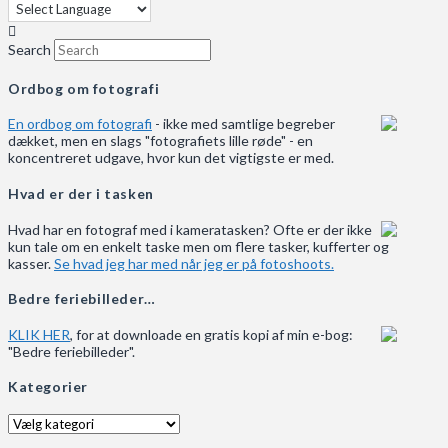
Search
Ordbog om fotografi
En ordbog om fotografi
- ikke med samtlige begreber
dækket, men en slags "fotografiets lille røde" - en
koncentreret udgave, hvor kun det vigtigste er med.
Hvad er der i tasken
Hvad har en fotograf med i kameratasken? Ofte er der ikke
kun tale om en enkelt taske men om flere tasker, kufferter og
kasser.
Se hvad jeg har med når jeg er på fotoshoots.
Bedre feriebilleder…
KLIK HER
, for at downloade en gratis kopi af min e-bog:
"Bedre feriebilleder".
Kategorier
Kategorier