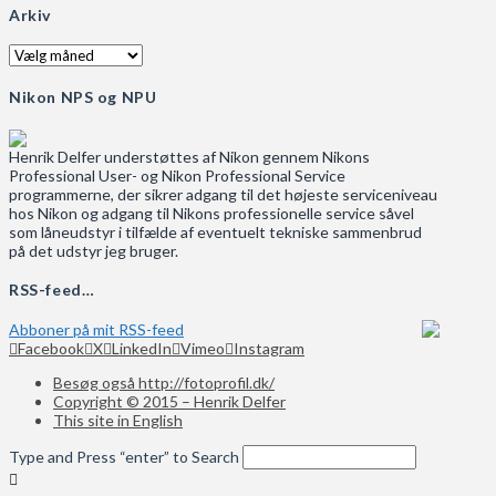
Arkiv
Arkiv
Nikon NPS og NPU
Henrik Delfer understøttes af Nikon gennem Nikons
Professional User- og Nikon Professional Service
programmerne, der sikrer adgang til det højeste serviceniveau
hos Nikon og adgang til Nikons professionelle service såvel
som låneudstyr i tilfælde af eventuelt tekniske sammenbrud
på det udstyr jeg bruger.
RSS-feed…
Abboner på mit RSS-feed
Facebook
X
LinkedIn
Vimeo
Instagram
Besøg også http://fotoprofil.dk/
Copyright © 2015 – Henrik Delfer
This site in English
Type and Press “enter” to Search